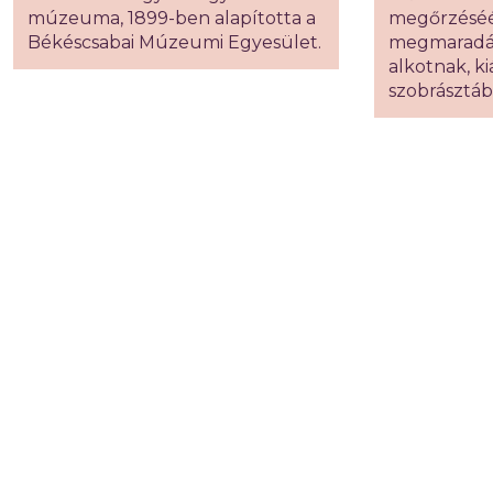
múzeuma, 1899-ben alapította a
megőrzéséér
Békéscsabai Múzeumi Egyesület.
megmaradás
alkotnak, ki
szobrásztáb