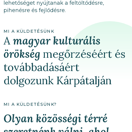
lehetőséget nyújtanak a feltöltődésre,
pihenésre és fejlődésre.
MI A KÜLDETÉSÜNK
A
magyar kulturális
örökség
megőrzéséért és
továbbadásáért
dolgozunk Kárpátalján
MI A KÜLDETÉSÜNK?
Olyan közösségi térré
szeretnénk válni, ahol