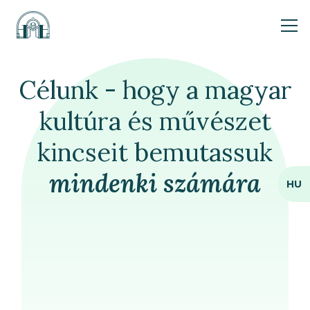
Ope
Célunk - hogy a magyar
kultúra és művészet
kincseit bemutassuk
mindenki
számára
HU