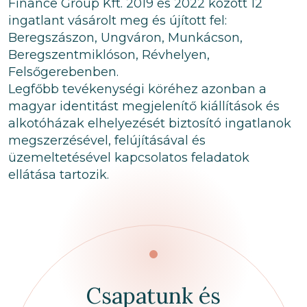
Finance Group Kft. 2019 és 2022 között 12
ingatlant vásárolt meg és újított fel:
Beregszászon, Ungváron, Munkácson,
Beregszentmiklóson, Révhelyen,
Felsőgerebenben.
Legfőbb tevékenységi köréhez azonban a
magyar identitást megjelenítő kiállítások és
alkotóházak elhelyezését biztosító ingatlanok
megszerzésével, felújításával és
üzemeltetésével kapcsolatos feladatok
ellátása tartozik.
Csapatunk és